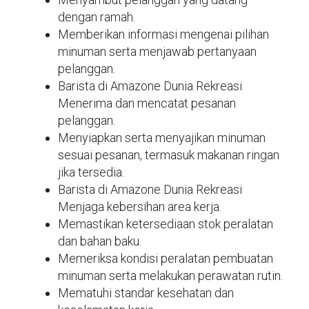
dengan ramah.
Memberikan informasi mengenai pilihan
minuman serta menjawab pertanyaan
pelanggan.
Barista di Amazone Dunia Rekreasi
Menerima dan mencatat pesanan
pelanggan.
Menyiapkan serta menyajikan minuman
sesuai pesanan, termasuk makanan ringan
jika tersedia.
Barista di Amazone Dunia Rekreasi
Menjaga kebersihan area kerja.
Memastikan ketersediaan stok peralatan
dan bahan baku.
Memeriksa kondisi peralatan pembuatan
minuman serta melakukan perawatan rutin.
Mematuhi standar kesehatan dan