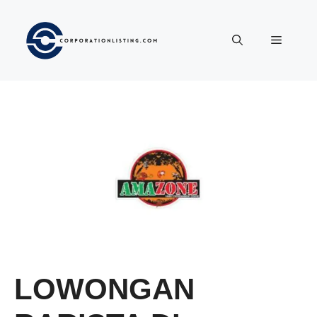
Langsung
ke
Menu
isi
LOWONGAN