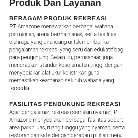
Produk Dan Layanan
BERAGAM PRODUK REKREASI
PT Amazone menawarkan berbagai wahana
permainan, arena bermain anak, serta fasilitas
olahraga yang dirancang untuk memberikan
pengalaman rekreasi yang seru dan edukatif bagi
para pengunjung. Selain itu, perusahaan juga
menerapkan standar keselamatan tinggi dengan
menyediakan alat ukur kelistrikan guna
memastikan keamanan seluruh wahana yang
tersedia.
FASILITAS PENDUKUNG REKREASI
Agar pengalaman rekreasi semakin nyaman, PT
Amazone menyediakan berbagai fasilitas seperti
area parkir luas, ruang tunggu yang nyaman, serta
restoran dan kafe dengan beragam pilihan menu.