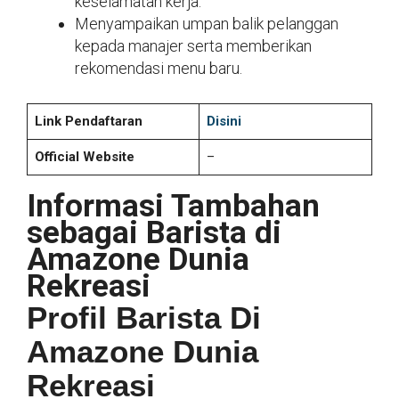
keselamatan kerja.
Menyampaikan umpan balik pelanggan
kepada manajer serta memberikan
rekomendasi menu baru.
Link Pendaftaran
Disini
Official Website
–
Informasi Tambahan
sebagai Barista di
Amazone Dunia
Rekreasi
Profil Barista Di
Amazone Dunia
Rekreasi