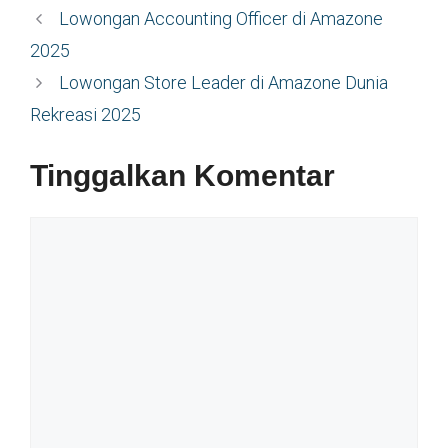
Lowongan Accounting Officer di Amazone
2025
Lowongan Store Leader di Amazone Dunia
Rekreasi 2025
Tinggalkan Komentar
Komentar