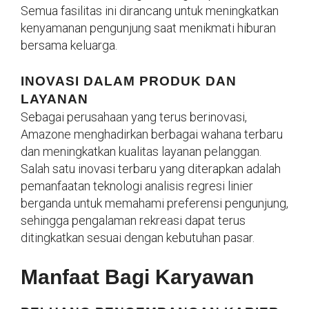
Semua fasilitas ini dirancang untuk meningkatkan
kenyamanan pengunjung saat menikmati hiburan
bersama keluarga.
INOVASI DALAM PRODUK DAN
LAYANAN
Sebagai perusahaan yang terus berinovasi,
Amazone menghadirkan berbagai wahana terbaru
dan meningkatkan kualitas layanan pelanggan.
Salah satu inovasi terbaru yang diterapkan adalah
pemanfaatan teknologi analisis regresi linier
berganda untuk memahami preferensi pengunjung,
sehingga pengalaman rekreasi dapat terus
ditingkatkan sesuai dengan kebutuhan pasar.
Manfaat Bagi Karyawan