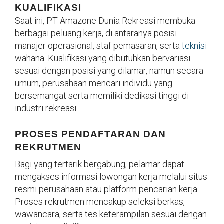
KUALIFIKASI
Saat ini, PT Amazone Dunia Rekreasi membuka
berbagai peluang kerja, di antaranya posisi
manajer operasional, staf pemasaran, serta
teknisi
wahana. Kualifikasi yang dibutuhkan bervariasi
sesuai dengan posisi yang dilamar, namun secara
umum, perusahaan mencari individu yang
bersemangat serta memiliki dedikasi tinggi di
industri rekreasi.
PROSES PENDAFTARAN DAN
REKRUTMEN
Bagi yang tertarik bergabung, pelamar dapat
mengakses informasi lowongan kerja melalui situs
resmi perusahaan atau platform pencarian kerja.
Proses rekrutmen mencakup seleksi berkas,
wawancara, serta tes keterampilan sesuai dengan