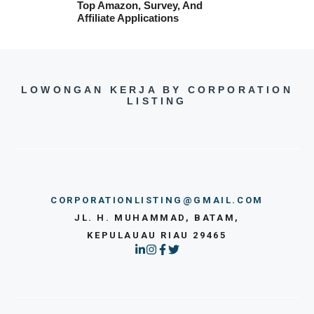
Top Amazon, Survey, And
Affiliate Applications
LOWONGAN KERJA BY CORPORATION
LISTING
CORPORATIONLISTING@GMAIL.COM
JL. H. MUHAMMAD, BATAM,
KEPULAUAU RIAU 29465