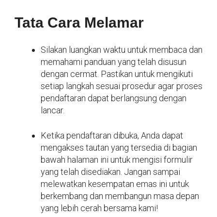
Tata Cara Melamar
Silakan luangkan waktu untuk membaca dan
memahami panduan yang telah disusun
dengan cermat. Pastikan untuk mengikuti
setiap langkah sesuai prosedur agar proses
pendaftaran dapat berlangsung dengan
lancar.
Ketika pendaftaran dibuka, Anda dapat
mengakses tautan yang tersedia di bagian
bawah halaman ini untuk mengisi formulir
yang telah disediakan. Jangan sampai
melewatkan kesempatan emas ini untuk
berkembang dan membangun masa depan
yang lebih cerah bersama kami!