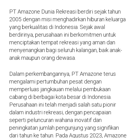
PT Amazone Dunia Rekreasi berdiri sejak tahun
2005 dengan misi menghadirkan hiburan keluarga
yang berkualitas di Indonesia. Sejak awal
berdirinya, perusahaan ini berkomitmen untuk
menciptakan tempat rekreasi yang aman dan
menyenangkan bagi seluruh kalangan, baik anak-
anak maupun orang dewasa.
Dalam perkembangannya, PT Amazone terus
mengalami pertumbuhan pesat dengan
memperluas jangkauan melalui pembukaan
cabang di berbagai kota besar di Indonesia.
Perusahaan ini telah menjadi salah satu pionir
dalam industri rekreasi, dengan pencapaian
seperti peluncuran wahana inovatif dan
peningkatan jumlah pengunjung yang signifikan
dari tahun ke tahun. Pada Agustus 2023, Amazone