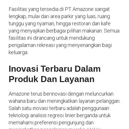
Fasilitas yang tersedia di PT Amazone sangat
lengkap, mulai dari area parkir yang luas, ruang
tunggu yang nyaman, hingga restoran dan kafe
yang menyajikan berbagai pilihan makanan. Semua
fasilitas ini dirancang untuk mendukung
pengalaman rekreasi yang menyenangkan bagi
keluarga.
Inovasi Terbaru Dalam
Produk Dan Layanan
Amazone terus berinovasi dengan meluncurkan
wahana baru dan meningkatkan layanan pelanggan.
Salah satu inovasi terbaru adalah penggunaan
teknologi analisis regresi linier berganda untuk
memahami preferensi pengunjung dan