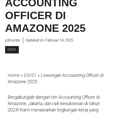
ACCOUNTING
OFFICER DI
AMAZONE 2025
jobhunter
Updated on:
Februari 14, 2025
D3/S1
Home
»
D3/S1
»
Lowongan Accounting Officer di
Amazone 2025
Bergabunglah dengan tim Accounting Officer di
Amazone, Jakarta, dan raih kesuksesan di tahun
2024! Kami menawarkan lingkungan kerja yang