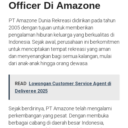
Officer Di Amazone
PT Amazone Dunia Rekreasi didirikan pada tahun
2005 dengan tujuan untuk memberikan
pengalaman hiburan keluarga yang berkualitas di
Indonesia. Sejak awal, perusahaan ini berkomitmen
untuk menciptakan tempat rekreasi yang aman
dan menyenangkan bagi semua kalangan, mulai
dari anak-anak hingga orang dewasa.
READ
Lowongan Customer Service Agent di
Deliveree 2025
Sejak berdirinya, PT Amazone telah mengalami
perkembangan yang pesat. Dengan membuka
berbagai cabang di daerah besar Indonesia,