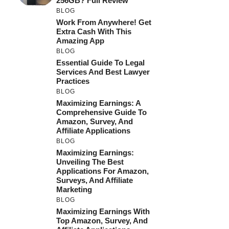
256GB? Full Review
BLOG
Work From Anywhere! Get
Extra Cash With This
Amazing App
BLOG
Essential Guide To Legal
Services And Best Lawyer
Practices
BLOG
Maximizing Earnings: A
Comprehensive Guide To
Amazon, Survey, And
Affiliate Applications
BLOG
Maximizing Earnings:
Unveiling The Best
Applications For Amazon,
Surveys, And Affiliate
Marketing
BLOG
Maximizing Earnings With
Top Amazon, Survey, And