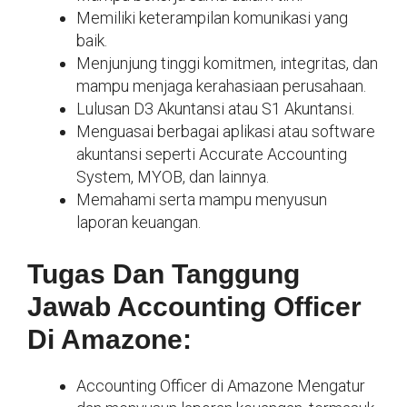
Memiliki keterampilan komunikasi yang
baik.
Menjunjung tinggi komitmen, integritas, dan
mampu menjaga kerahasiaan perusahaan.
Lulusan D3 Akuntansi atau S1 Akuntansi.
Menguasai berbagai aplikasi atau software
akuntansi seperti Accurate Accounting
System, MYOB, dan lainnya.
Memahami serta mampu menyusun
laporan keuangan.
Tugas Dan Tanggung
Jawab Accounting Officer
Di Amazone:
Accounting Officer di Amazone Mengatur