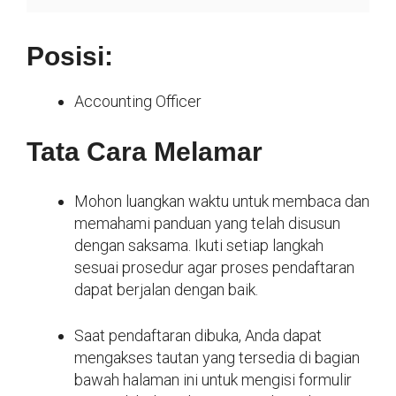
Posisi:
Accounting Officer
Tata Cara Melamar
Mohon luangkan waktu untuk membaca dan
memahami panduan yang telah disusun
dengan saksama. Ikuti setiap langkah
sesuai prosedur agar proses pendaftaran
dapat berjalan dengan baik.
Saat pendaftaran dibuka, Anda dapat
mengakses tautan yang tersedia di bagian
bawah halaman ini untuk mengisi formulir