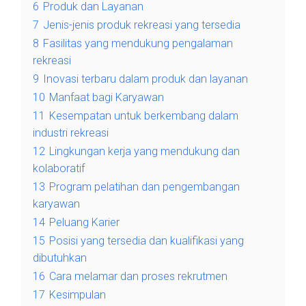
6
Produk dan Layanan
7
Jenis-jenis produk rekreasi yang tersedia
8
Fasilitas yang mendukung pengalaman
rekreasi
9
Inovasi terbaru dalam produk dan layanan
10
Manfaat bagi Karyawan
11
Kesempatan untuk berkembang dalam
industri rekreasi
12
Lingkungan kerja yang mendukung dan
kolaboratif
13
Program pelatihan dan pengembangan
karyawan
14
Peluang Karier
15
Posisi yang tersedia dan kualifikasi yang
dibutuhkan
16
Cara melamar dan proses rekrutmen
17
Kesimpulan