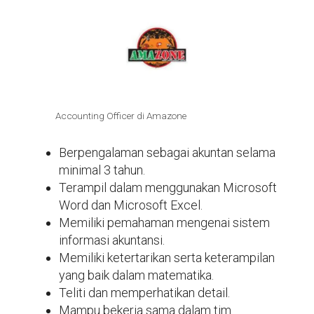
Accounting Officer di Amazone
Berpengalaman sebagai akuntan selama
minimal 3 tahun.
Terampil dalam menggunakan Microsoft
Word dan Microsoft Excel.
Memiliki pemahaman mengenai sistem
informasi akuntansi.
Memiliki ketertarikan serta keterampilan
yang baik dalam matematika.
Teliti dan memperhatikan detail.
Mampu bekerja sama dalam tim.