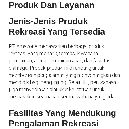
Produk Dan Layanan
Jenis-Jenis Produk
Rekreasi Yang Tersedia
PT Amazone menawarkan berbagai produk
rekreasi yang menarik, termasuk wahana
permainan, arena permainan anak, dan fasilitas
olahraga. Produk-produk ini dirancang untuk
memberikan pengalaman yang menyenangkan dan
mendidik bagi pengunjung. Selain itu, perusahaan
juga menyediakan alat ukur kelistrikan untuk
memastikan keamanan semua wahana yang ada.
Fasilitas Yang Mendukung
Pengalaman Rekreasi