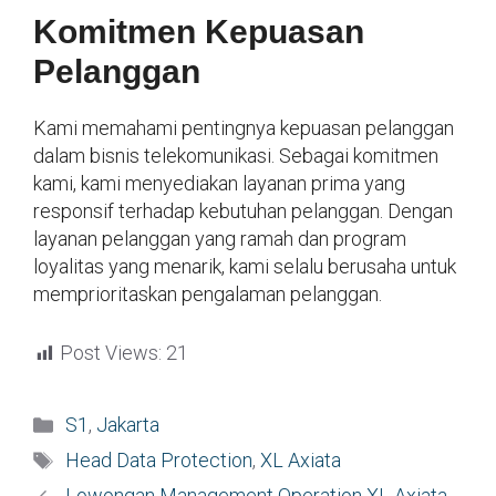
Komitmen Kepuasan
Pelanggan
Kami memahami pentingnya kepuasan pelanggan
dalam bisnis telekomunikasi. Sebagai komitmen
kami, kami menyediakan layanan prima yang
responsif terhadap kebutuhan pelanggan. Dengan
layanan pelanggan yang ramah dan program
loyalitas yang menarik, kami selalu berusaha untuk
memprioritaskan pengalaman pelanggan.
Post Views:
21
Kategori
S1
,
Jakarta
Tag
Head Data Protection
,
XL Axiata
Lowongan Management Operation XL Axiata