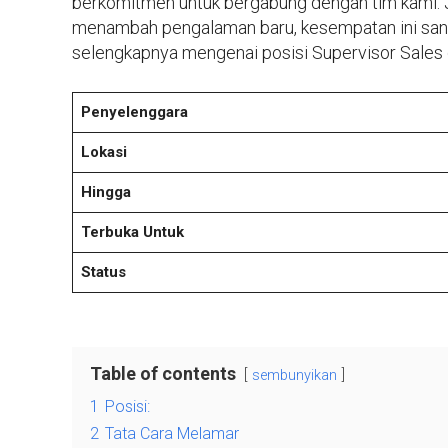
berkomitmen untuk bergabung dengan tim kami. 
menambah pengalaman baru, kesempatan ini sanga
selengkapnya mengenai posisi Supervisor Sales
Penyelenggara
Lokasi
Hingga
Terbuka Untuk
Status
Table of contents
sembunyikan
1
Posisi:
2
Tata Cara Melamar