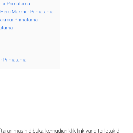
kmur Primatama
i Hero Makmur Primatama:
 Makmur Primatama
matama
ur Primatama
taran masih dibuka, kemudian klik link yang terletak di