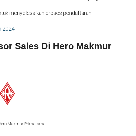
 untuk menyelesaikan proses pendaftaran.
m 2024
sor Sales Di Hero Makmur
i Hero Makmur Primatama