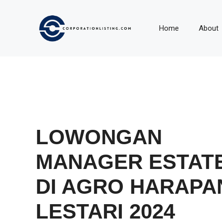
Langsung
ke
Home
About
isi
LOWONGAN
MANAGER ESTAT
DI AGRO HARAPA
LESTARI 2024