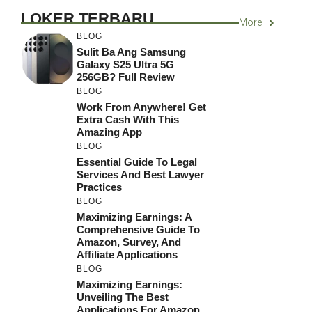
LOKER TERBARU
More
BLOG
Sulit Ba Ang Samsung
Galaxy S25 Ultra 5G
256GB? Full Review
BLOG
Work From Anywhere! Get
Extra Cash With This
Amazing App
BLOG
Essential Guide To Legal
Services And Best Lawyer
Practices
BLOG
Maximizing Earnings: A
Comprehensive Guide To
Amazon, Survey, And
Affiliate Applications
BLOG
Maximizing Earnings:
Unveiling The Best
Applications For Amazon,