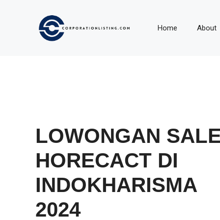
Langsung
ke
Home
About
isi
LOWONGAN SAL
HORECACT DI
INDOKHARISMA
2024