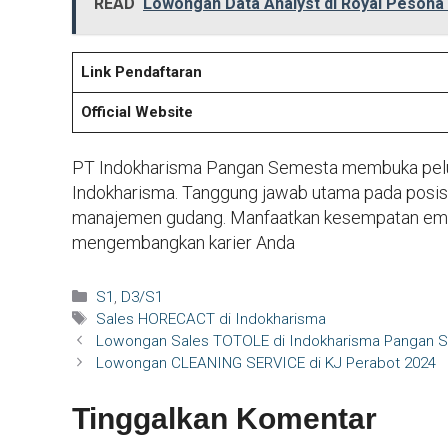
READ
Lowongan Data Analyst di Royal Pesona
Link Pendaftaran
Official Website
PT Indokharisma Pangan Semesta membuka pelua
Indokharisma. Tanggung jawab utama pada posisi
manajemen gudang. Manfaatkan kesempatan emas
mengembangkan karier Anda
Kategori
S1
,
D3/S1
Tag
Sales HORECACT di Indokharisma
Lowongan Sales TOTOLE di Indokharisma Pangan 
Lowongan CLEANING SERVICE di KJ Perabot 2024
Tinggalkan Komentar