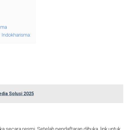
isma
 Indokharisma:
dia Solusi 2025
 secara resmi. Setelah pendaftaran dibuka, link untuk