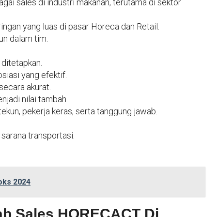
ai sales di industri makanan, terutama di sektor
ngan yang luas di pasar Horeca dan Retail.
n dalam tim.
 ditetapkan.
iasi yang efektif.
secara akurat.
adi nilai tambah.
, tekun, pekerja keras, serta tanggung jawab.
sarana transportasi.
oks 2024
ab Sales HORECACT Di