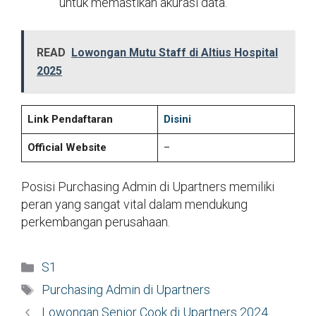
untuk memastikan akurasi data.
READ
Lowongan Mutu Staff di Altius Hospital
2025
Link Pendaftaran
Disini
Official Website
–
Posisi Purchasing Admin di Upartners memiliki
peran yang sangat vital dalam mendukung
perkembangan perusahaan.
Kategori
S1
Tag
Purchasing Admin di Upartners
Lowongan Senior Cook di Upartners 2024