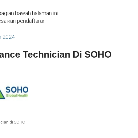
 bagian bawah halaman ini.
esaikan pendaftaran.
m 2024
nance Technician Di SOHO
ician di SOHO