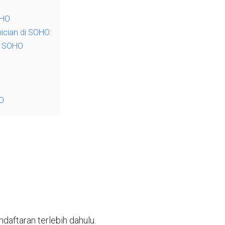
OHO
cian di SOHO:
i SOHO
HO
aftaran terlebih dahulu.