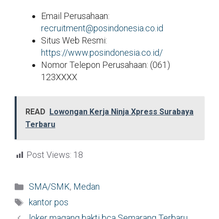
Email Perusahaan:
recruitment@posindonesia.co.id
Situs Web Resmi:
https://www.posindonesia.co.id/
Nomor Telepon Perusahaan: (061)
123XXXX
READ
Lowongan Kerja Ninja Xpress Surabaya
Terbaru
Post Views:
18
Kategori
SMA/SMK
,
Medan
Tag
kantor pos
loker magang bakti bca Semarang Terbaru