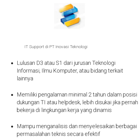
IT Support di PT Inovasi Teknologi
Lulusan D3 atau S1 dari jurusan Teknologi
Informasi, Ilmu Komputer, atau bidang terkait
lainnya
Memiliki pengalaman minimal 2 tahun dalam posisi
dukungan TI atau helpdesk, lebih disukai jika pernah
bekerja di lingkungan kerja yang dinamis
Mampu menganalisis dan menyelesaikan berbagai
permasalahan teknis secara efektif