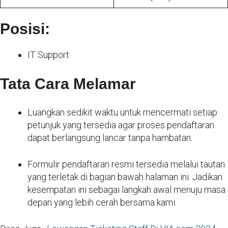
Posisi:
IT Support
Tata Cara Melamar
Luangkan sedikit waktu untuk mencermati setiap
petunjuk yang tersedia agar proses pendaftaran
dapat berlangsung lancar tanpa hambatan.
Formulir pendaftaran resmi tersedia melalui tautan
yang terletak di bagian bawah halaman ini. Jadikan
kesempatan ini sebagai langkah awal menuju masa
depan yang lebih cerah bersama kami.