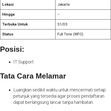
Lokasi
Jakarta
Hingga
–
Terbuka Untuk
S1/D3
Status
Full Time
(WFO)
Posisi:
IT Support
Tata Cara Melamar
Luangkan sedikit waktu untuk mencermati setiap
petunjuk yang tersedia agar proses pendaftaran
dapat berlangsung lancar tanpa hambatan.