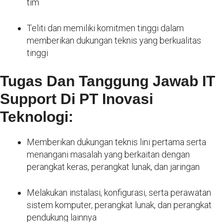
tim
Teliti dan memiliki komitmen tinggi dalam
memberikan dukungan teknis yang berkualitas
tinggi
Tugas Dan Tanggung Jawab IT
Support Di PT Inovasi
Teknologi:
Memberikan dukungan teknis lini pertama serta
menangani masalah yang berkaitan dengan
perangkat keras, perangkat lunak, dan jaringan
Melakukan instalasi, konfigurasi, serta perawatan
sistem komputer, perangkat lunak, dan perangkat
pendukung lainnya