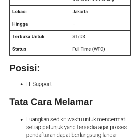
Lokasi
Jakarta
Hingga
–
Terbuka Untuk
S1/D3
Status
Full Time
(WFO)
Posisi:
IT Support
Tata Cara Melamar
Luangkan sedikit waktu untuk mencermati
setiap petunjuk yang tersedia agar proses
pendaftaran dapat berlangsung lancar