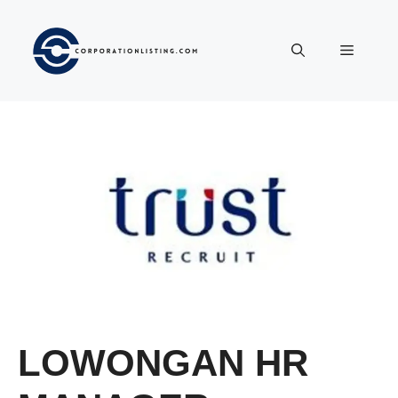
Langsung
ke
Menu
isi
LOWONGAN HR