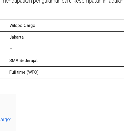
n mendapatkan pengalaman baru, kesempatan ini adalah
Wilopo Cargo
Jakarta
–
SMA Sederajat
Full time (WFO)
argo: