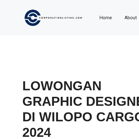
Langsung
ke
Home
About
isi
LOWONGAN
GRAPHIC DESIGN
DI WILOPO CARG
2024