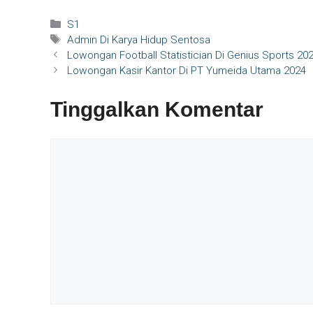
Kategori
S1
Tag
Admin Di Karya Hidup Sentosa
Lowongan Football Statistician Di Genius Sports 20
Lowongan Kasir Kantor Di PT Yumeida Utama 2024
Tinggalkan Komentar
Komentar