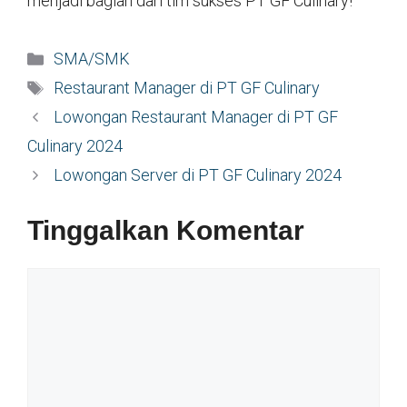
menjadi bagian dari tim sukses PT GF Culinary!
Kategori
SMA/SMK
Tag
Restaurant Manager di PT GF Culinary
Lowongan Restaurant Manager di PT GF
Culinary 2024
Lowongan Server di PT GF Culinary 2024
Tinggalkan Komentar
Komentar