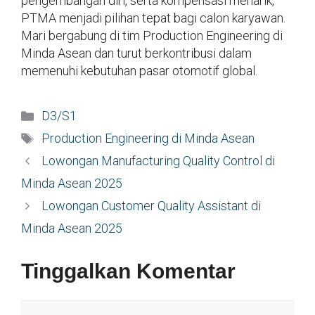
pengembangan diri, serta kompensasi menarik,
PTMA menjadi pilihan tepat bagi calon karyawan.
Mari bergabung di tim Production Engineering di
Minda Asean dan turut berkontribusi dalam
memenuhi kebutuhan pasar otomotif global.
Kategori
D3/S1
Tag
Production Engineering di Minda Asean
Lowongan Manufacturing Quality Control di
Minda Asean 2025
Lowongan Customer Quality Assistant di
Minda Asean 2025
Tinggalkan Komentar
Komentar