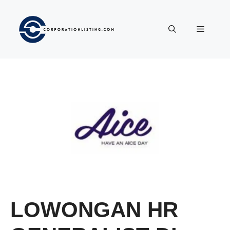
Langsung
ke
Menu
isi
LOWONGAN HR