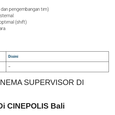
 dan pengembangan tim).
sternal.
timal (shift).
ra.
Disini
–
INEMA SUPERVISOR DI
Di CINEPOLIS Bali