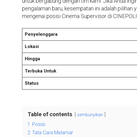
untuk bergabung dengan tim kami. Jika Anda in
pengalaman baru, kesempatan ini adalah pilihan y
mengenai posisi Cinema Supervisor di CINEPOLIS
Penyelenggara
Lokasi
Hingga
Terbuka Untuk
Status
Table of contents
sembunyikan
1
Posisi:
2
Tata Cara Melamar