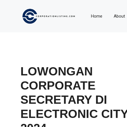
Langsung
ke
Home
About
isi
LOWONGAN
CORPORATE
SECRETARY DI
ELECTRONIC CIT