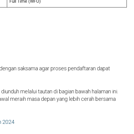
Full Time
(WFO)
i dengan saksama agar proses pendaftaran dapat
 diunduh melalui tautan di bagian bawah halaman ini.
awal meraih masa depan yang lebih cerah bersama
m 2024